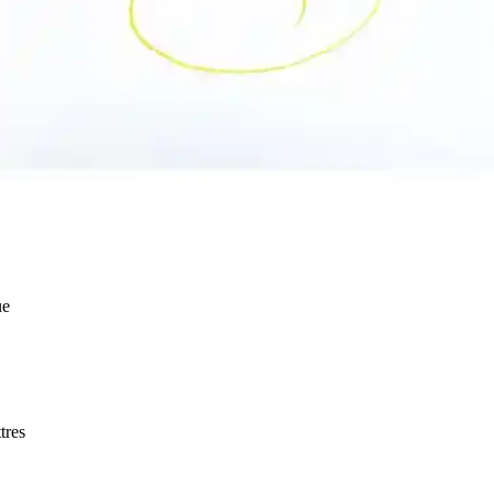
ue
tres